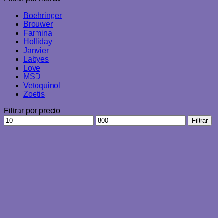
Boehringer
Brouwer
Farmina
Holliday
Janvier
Labyes
Love
MSD
Vetoquinol
Zoetis
Filtrar por precio
Precio
Precio
Filtrar
mínimo
máximo