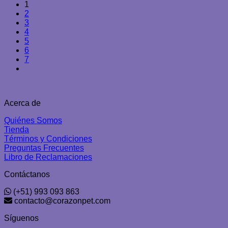
1
original
actual
2
era:
es:
3
S/131.32.
S/119.00.
4
5
6
7
Acerca de
Quiénes Somos
Tienda
Términos y Condiciones
Preguntas Frecuentes
Libro de Reclamaciones
Contáctanos
(+51) 993 093 863
contacto@corazonpet.com
Síguenos