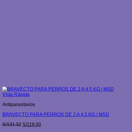
Vista Rápida
Antiparasitarios
BRAVECTO PARA PERROS DE 2 A 4.5 KG | MSD
El
El
S/
131.32
S/
119.00
precio
precio