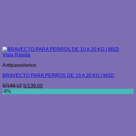
Vista Rápida
Antiparasitarios
BRAVECTO PARA PERROS DE 10 A 20 KG | MSD
El
El
S/
148.12
S/
139.00
precio
precio
-9%
original
actual
era:
es:
S/148.12.
S/139.00.