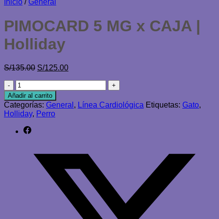
Inicio
/
General
PIMOCARD 5 MG x CAJA |
Holliday
El
El
S/
135.00
S/
125.00
precio
precio
PIMOCARD
original
actual
5
era:
es:
Añadir al carrito
MG
S/135.00.
S/125.00.
Categorías:
General
,
Línea Cardiológica
Etiquetas:
Gato
,
x
Holliday
,
Perro
CAJA
|
Holliday
cantidad