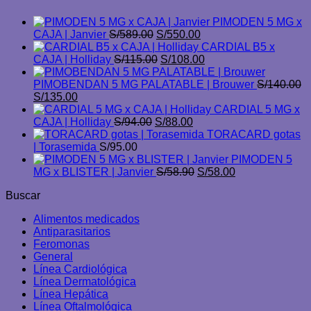
PIMODEN 5 MG x
El
El
CAJA | Janvier
S/
589.00
S/
550.00
precio
precio
CARDIAL B5 x
original
El
actual
El
CAJA | Holliday
S/
115.00
S/
108.00
era:
precio
es:
precio
S/589.00.
original
S/550.00.
actual
PIMOBENDAN 5 MG PALATABLE | Brouwer
S/
140.00
El
El
era:
es:
S/
135.00
precio
precio
S/115.00.
S/108.00.
CARDIAL 5 MG x
original
actual
El
El
CAJA | Holliday
S/
94.00
S/
88.00
era:
es:
precio
precio
TORACARD gotas
S/140.00.
S/135.00.
original
actual
| Torasemida
S/
95.00
era:
es:
PIMODEN 5
S/94.00.
S/88.00.
El
El
MG x BLISTER | Janvier
S/
58.90
S/
58.00
precio
precio
Buscar
original
actual
era:
es:
Alimentos medicados
S/58.90.
S/58.00.
Antiparasitarios
Feromonas
General
Línea Cardiológica
Línea Dermatológica
Línea Hepática
Línea Oftalmológica