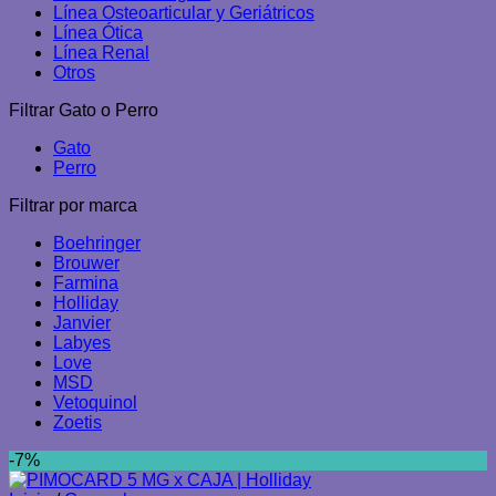
Línea Osteoarticular y Geriátricos
Línea Ótica
Línea Renal
Otros
Filtrar Gato o Perro
Gato
Perro
Filtrar por marca
Boehringer
Brouwer
Farmina
Holliday
Janvier
Labyes
Love
MSD
Vetoquinol
Zoetis
-7%