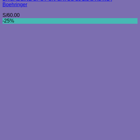
Boehringer
S/
60.00
-25%