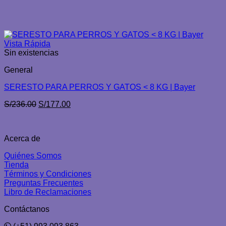
Vista Rápida
Sin existencias
General
SERESTO PARA PERROS Y GATOS < 8 KG | Bayer
El
El
S/
236.00
S/
177.00
precio
precio
original
actual
era:
es:
Acerca de
S/236.00.
S/177.00.
Quiénes Somos
Tienda
Términos y Condiciones
Preguntas Frecuentes
Libro de Reclamaciones
Contáctanos